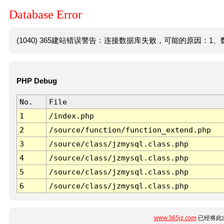
Database Error
(1040) 365建站错误警告：连接数据库失败，可能的原因：1、数
PHP Debug
No.
File
1
/index.php
2
/source/function/function_extend.php
3
/source/class/jzmysql.class.php
4
/source/class/jzmysql.class.php
5
/source/class/jzmysql.class.php
6
/source/class/jzmysql.class.php
www.365jz.com
已经将此