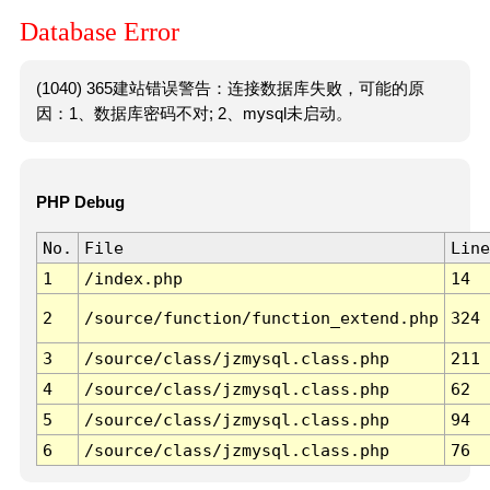
Database Error
(1040) 365建站错误警告：连接数据库失败，可能的原
因：1、数据库密码不对; 2、mysql未启动。
PHP Debug
No.
File
Line
1
/index.php
14
2
/source/function/function_extend.php
324
3
/source/class/jzmysql.class.php
211
4
/source/class/jzmysql.class.php
62
5
/source/class/jzmysql.class.php
94
6
/source/class/jzmysql.class.php
76