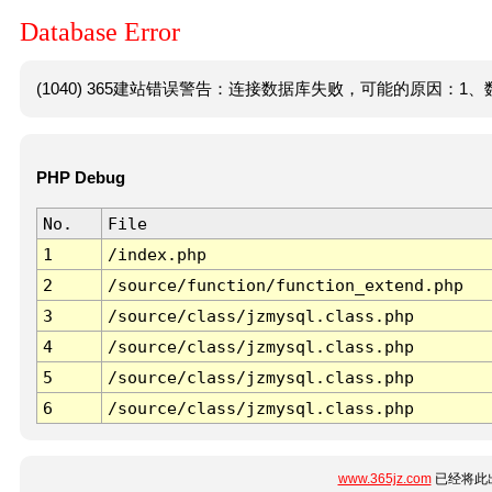
Database Error
(1040) 365建站错误警告：连接数据库失败，可能的原因：1、数
PHP Debug
No.
File
1
/index.php
2
/source/function/function_extend.php
3
/source/class/jzmysql.class.php
4
/source/class/jzmysql.class.php
5
/source/class/jzmysql.class.php
6
/source/class/jzmysql.class.php
www.365jz.com
已经将此