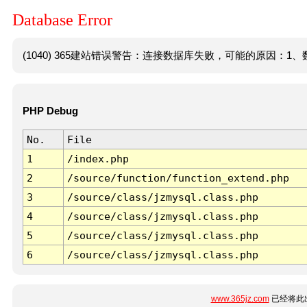
Database Error
(1040) 365建站错误警告：连接数据库失败，可能的原因：1、数
PHP Debug
No.
File
1
/index.php
2
/source/function/function_extend.php
3
/source/class/jzmysql.class.php
4
/source/class/jzmysql.class.php
5
/source/class/jzmysql.class.php
6
/source/class/jzmysql.class.php
www.365jz.com
已经将此