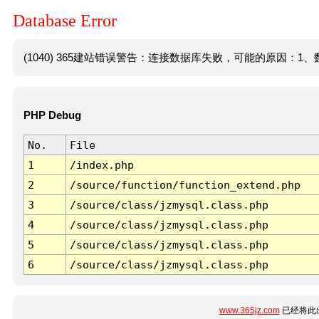
Database Error
(1040) 365建站错误警告：连接数据库失败，可能的原因：1、数
PHP Debug
No.
File
1
/index.php
2
/source/function/function_extend.php
3
/source/class/jzmysql.class.php
4
/source/class/jzmysql.class.php
5
/source/class/jzmysql.class.php
6
/source/class/jzmysql.class.php
www.365jz.com
已经将此