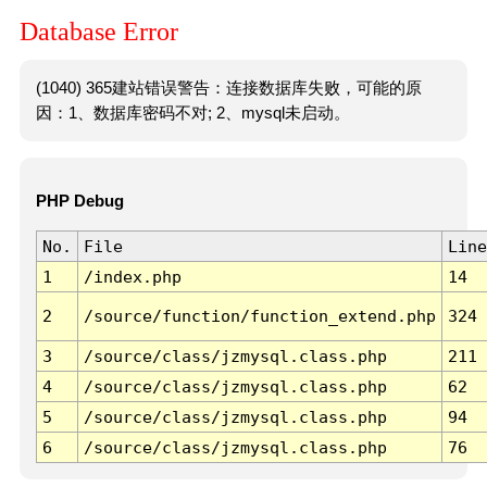
Database Error
(1040) 365建站错误警告：连接数据库失败，可能的原
因：1、数据库密码不对; 2、mysql未启动。
PHP Debug
No.
File
Line
1
/index.php
14
2
/source/function/function_extend.php
324
3
/source/class/jzmysql.class.php
211
4
/source/class/jzmysql.class.php
62
5
/source/class/jzmysql.class.php
94
6
/source/class/jzmysql.class.php
76