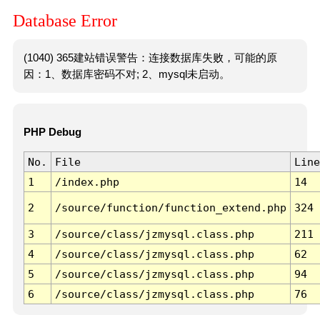
Database Error
(1040) 365建站错误警告：连接数据库失败，可能的原
因：1、数据库密码不对; 2、mysql未启动。
PHP Debug
No.
File
Line
1
/index.php
14
2
/source/function/function_extend.php
324
3
/source/class/jzmysql.class.php
211
4
/source/class/jzmysql.class.php
62
5
/source/class/jzmysql.class.php
94
6
/source/class/jzmysql.class.php
76