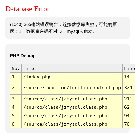
Database Error
(1040) 365建站错误警告：连接数据库失败，可能的原
因：1、数据库密码不对; 2、mysql未启动。
PHP Debug
No.
File
Line
1
/index.php
14
2
/source/function/function_extend.php
324
3
/source/class/jzmysql.class.php
211
4
/source/class/jzmysql.class.php
62
5
/source/class/jzmysql.class.php
94
6
/source/class/jzmysql.class.php
76