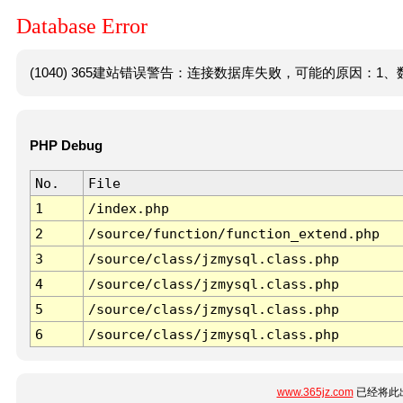
Database Error
(1040) 365建站错误警告：连接数据库失败，可能的原因：1、数
PHP Debug
No.
File
1
/index.php
2
/source/function/function_extend.php
3
/source/class/jzmysql.class.php
4
/source/class/jzmysql.class.php
5
/source/class/jzmysql.class.php
6
/source/class/jzmysql.class.php
www.365jz.com
已经将此