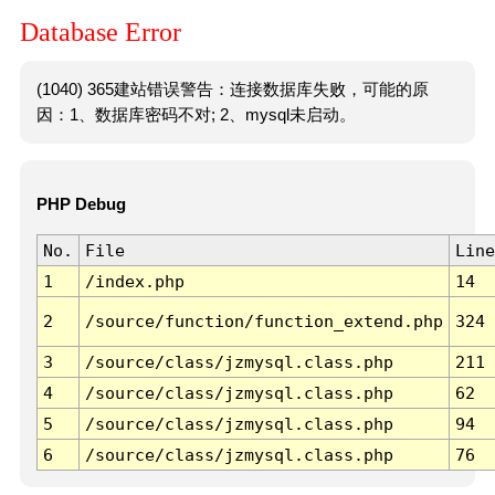
Database Error
(1040) 365建站错误警告：连接数据库失败，可能的原
因：1、数据库密码不对; 2、mysql未启动。
PHP Debug
No.
File
Line
1
/index.php
14
2
/source/function/function_extend.php
324
3
/source/class/jzmysql.class.php
211
4
/source/class/jzmysql.class.php
62
5
/source/class/jzmysql.class.php
94
6
/source/class/jzmysql.class.php
76