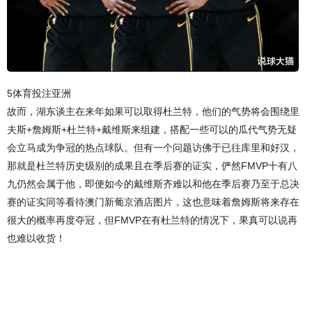
5体育投注亚洲
故而，湖东谈主在来年如果可以取得杜兰特，他们的气势将会围绕里
夫斯+詹姆斯+杜兰特+戴维斯来组建，搭配一些可以的瓜代气势无疑
会立马成为争冠的热点球队。但有一个问题访佛于已往库里和好汉，
那就是杜兰特历史级别的成果且在季后赛的证实，俨然FMVP十有八
九仍然会属于他，即便如今的戴维斯齐难以和他在季后赛乃至于总决
赛的证实同等看待澳门新葡京酒店图片，这也意味着詹姆斯将来存在
很大的概率再度夺冠，但FMVP在有杜兰特的情况下，果真可以说再
也难以收货！