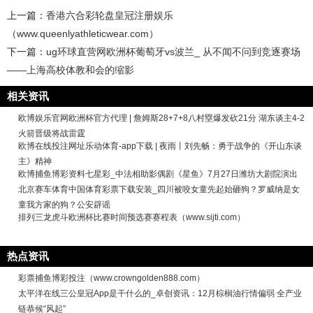
上一篇：
香港六合彩轮盘皇冠注册娱乐
（www.queenlyathleticwear.com）
下一篇：
ug环球直营网欧洲杯葡萄牙vs波兰_ 从不闻不问到竞逐赛场
——上海高校体教和会的缩影
相关资讯
欧博娱乐官网欧洲杯官方代理 | 詹姆斯28+7+8八村塁爆发砍21分 湖东谈主4-2
火箭晋级将战雷霆
欧博在线投注网址乐动体育-app下载 | 夜雨丨刘先畅：勇于战争的《开山东谈
主》精神
欧博捕鱼博彩资料七星彩_中法相助影偶剧《星鱼》7月27日潍坊大剧院演出
北京赛车体育中国体育彩票下载安装_四川被咬女童先起始砸狗？罗威纳是女
童我方家的狗？公安辟谣
排列三龙虎斗欧洲杯比赛时间预选赛赛程表（www.sijti.com）
热点资讯
彩票捕鱼博彩投注（www.crowngolden888.com）
太平洋在线三公皇冠App是干什么的_卓创资讯：12月棕榈油行情偏弱 全产业
链恭候“风起”