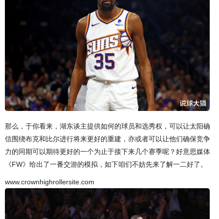
那么，于你看来，湖东谈主提供如何的球员和选秀权，可以让太阳确
信围绕布克和比尔进行将来更好的重建，亦或者可以让他们确保竞争
力的同期可以期待更好的一个为止于接下来几个赛季呢？好意思媒体
《FW》给出了一番交游的模拟，如下咱们不妨先来了解一二好了。
www.crownhighrollersite.com