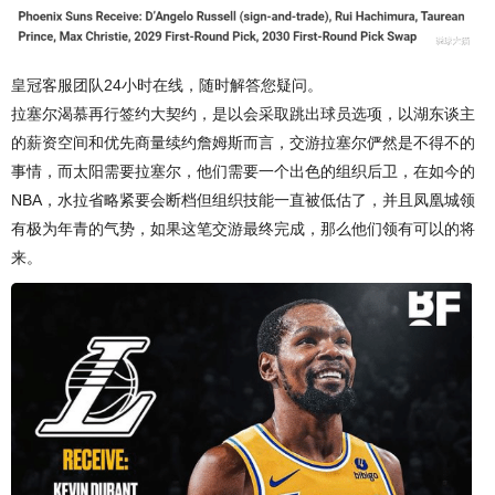
皇冠客服团队24小时在线，随时解答您疑问。
拉塞尔渴慕再行签约大契约，是以会采取跳出球员选项，以湖东谈主
的薪资空间和优先商量续约詹姆斯而言，交游拉塞尔俨然是不得不的
事情，而太阳需要拉塞尔，他们需要一个出色的组织后卫，在如今的
NBA，水拉省略紧要会断档但组织技能一直被低估了，并且凤凰城领
有极为年青的气势，如果这笔交游最终完成，那么他们领有可以的将
来。