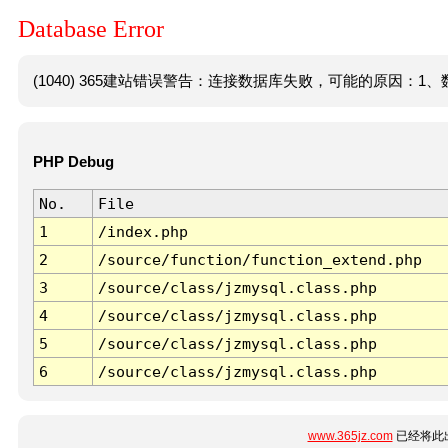
Database Error
(1040) 365建站错误警告：连接数据库失败，可能的原因：1、数
PHP Debug
No.
File
1
/index.php
2
/source/function/function_extend.php
3
/source/class/jzmysql.class.php
4
/source/class/jzmysql.class.php
5
/source/class/jzmysql.class.php
6
/source/class/jzmysql.class.php
www.365jz.com
已经将此