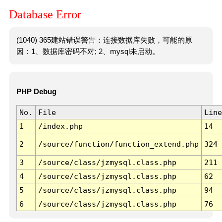
Database Error
(1040) 365建站错误警告：连接数据库失败，可能的原
因：1、数据库密码不对; 2、mysql未启动。
PHP Debug
No.
File
Line
1
/index.php
14
2
/source/function/function_extend.php
324
3
/source/class/jzmysql.class.php
211
4
/source/class/jzmysql.class.php
62
5
/source/class/jzmysql.class.php
94
6
/source/class/jzmysql.class.php
76