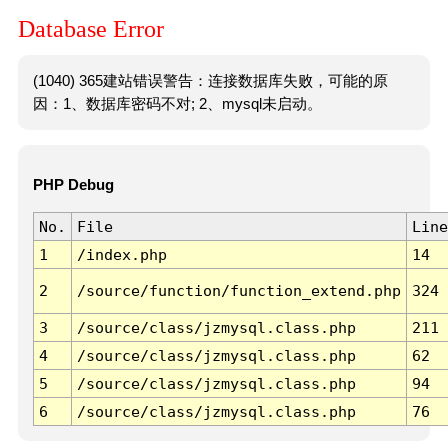
Database Error
(1040) 365建站错误警告：连接数据库失败，可能的原
因：1、数据库密码不对; 2、mysql未启动。
PHP Debug
No.
File
Line
1
/index.php
14
2
/source/function/function_extend.php
324
3
/source/class/jzmysql.class.php
211
4
/source/class/jzmysql.class.php
62
5
/source/class/jzmysql.class.php
94
6
/source/class/jzmysql.class.php
76