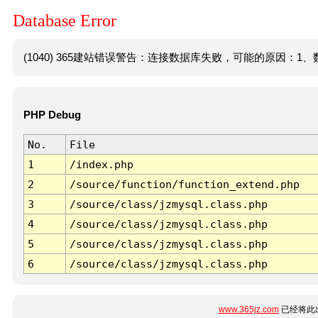
Database Error
(1040) 365建站错误警告：连接数据库失败，可能的原因：1、数
PHP Debug
No.
File
1
/index.php
2
/source/function/function_extend.php
3
/source/class/jzmysql.class.php
4
/source/class/jzmysql.class.php
5
/source/class/jzmysql.class.php
6
/source/class/jzmysql.class.php
www.365jz.com
已经将此