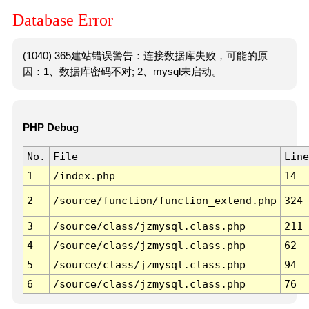
Database Error
(1040) 365建站错误警告：连接数据库失败，可能的原
因：1、数据库密码不对; 2、mysql未启动。
PHP Debug
No.
File
Line
1
/index.php
14
2
/source/function/function_extend.php
324
3
/source/class/jzmysql.class.php
211
4
/source/class/jzmysql.class.php
62
5
/source/class/jzmysql.class.php
94
6
/source/class/jzmysql.class.php
76