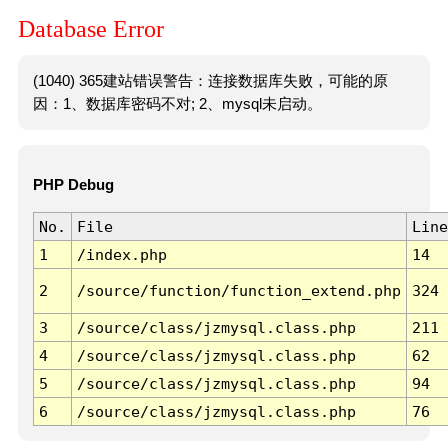
Database Error
(1040) 365建站错误警告：连接数据库失败，可能的原
因：1、数据库密码不对; 2、mysql未启动。
PHP Debug
No.
File
Line
1
/index.php
14
2
/source/function/function_extend.php
324
3
/source/class/jzmysql.class.php
211
4
/source/class/jzmysql.class.php
62
5
/source/class/jzmysql.class.php
94
6
/source/class/jzmysql.class.php
76